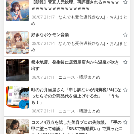
【朗報】菅直人元総理、再評価されるｗｗｗｗ
ｗｗｗｗｗｗｗｗｗｗｗｗｗｗ
08/07 21:17
なんでも受信遅報@なんJ・おんJまと
め
好きなポケモン音楽
08/07 21:14
なんでも受信遅報@なんJ・おんJまと
め
熊本地震、発生後に居酒屋店内から温泉が吹き
出す
08/07 21:11
ニュース・噂話まとめ
町のお弁当屋さん「申し訳ないが消費税1%にな
ったらその分商品代を値上げするわ」 「うち
も！」
08/07 21:11
ニュース・噂話まとめ
コスメ4万点を試した美容プロの失敗談。「手の
甲に塗って確認」「SNSで衝動買い」で買ったコ