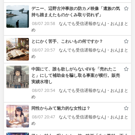
デニー、辺野古沖事故の防カメ映像「遺族の気
持ち踏まえたものかくみ取り切れず」
08/07 20:58
なんでも受信遅報@なんJ・おんJまと
め
とにかく苦手、こわいもの何ですか？
08/07 20:57
なんでも受信遅報@なんJ・おんJまと
め
中国にて、誰も欲しがらないEVを「売れたこ
と」にして補助金を騙し取る事案が横行。販売
実績水増し
08/07 20:54
なんでも受信遅報@なんJ・おんJまと
め
同性からみて魅力的な女性は？
08/07 20:47
なんでも受信遅報@なんJ・おんJまと
め