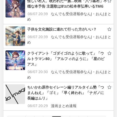
怪しい村人、呪われた一族…映画「八つ墓村」不
穏な本予告 主題歌はB’zの松本孝弘率いるTMG
08/07 20:39
なんでも受信遅報@なんJ・おんJまと
め
子供を文化施設に連れて行った方がいい？
08/07 20:39
なんでも受信遅報@なんJ・おんJまと
め
クライアント「ゴダイゴのように歌って」「ウ
ルトラマン80」「アルフィのように」「星のピ
アス」
08/07 20:30
なんでも受信遅報@なんJ・おんJまと
め
ちいかわ原作セイレーン編リアルタイム勢「つ
まんねえ」「ゴミ」「早く終われ」「ナガノに
長編はムリ」
08/07 20:29
漫画まとめ速報