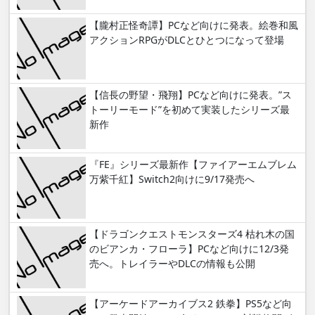
【朧村正怪奇譚】PCなど向けに発表。絵巻和風
アクションRPGがDLCとひとつになって登場
【信長の野望・飛翔】PCなど向けに発表。”ス
トーリーモード”を初めて実装したシリーズ最
新作
『FE』シリーズ最新作【ファイアーエムブレム
万紫千紅】Switch2向けに9/17発売へ
【ドラゴンクエストモンスターズ4 枯れ木の国
のビアンカ・フローラ】PCなど向けに12/3発
売へ。トレイラーやDLCの情報も公開
【アーケードアーカイブス2 鉄拳】PS5など向