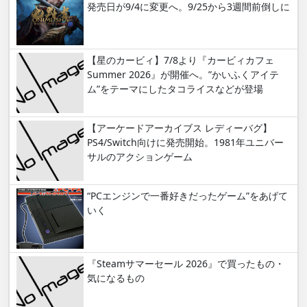
発売日が9/4に変更へ。9/25から3週間前倒しに
【星のカービィ】7/8より『カービィカフェ
Summer 2026』が開催へ。”かいふくアイテ
ム”をテーマにしたタコライスなどが登場
【アーケードアーカイブス レディーバグ】
PS4/Switch向けに発売開始。1981年ユニバー
サルのアクションゲーム
“PCエンジンで一番好きだったゲーム”をあげて
いく
『Steamサマーセール 2026』で買ったもの・
気になるもの