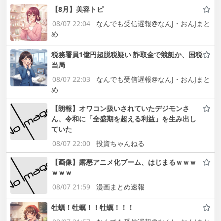
【8月】美容トピ
08/07 22:04
なんでも受信遅報@なんJ・おんJまと
め
税務署員1億円超脱税疑い 詐取金で競艇か、国税
当局
08/07 22:03
なんでも受信遅報@なんJ・おんJまと
め
【朗報】オワコン扱いされていたデジモンさ
ん、令和に「全盛期を超える利益」を生み出し
ていた
08/07 22:00
投資ちゃんねる
【画像】露悪アニメ化ブーム、はじまるｗｗｗ
ｗｗｗ
08/07 21:59
漫画まとめ速報
牡蠣！牡蠣！！牡蠣！！！