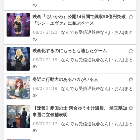
め
映画『ちいかわ』公開14日間で興収50億円突破
『シン・エヴァ』に並ぶペース
08/07 21:20
なんでも受信遅報@なんJ・おんJまと
め
映画化するのにもっとも適したゲーム
08/07 21:18
なんでも受信遅報@なんJ・おんJまと
め
身近に行動力のあるバカがいる人
08/07 21:18
なんでも受信遅報@なんJ・おんJまと
め
【速報】憂国の士 河合ゆうすけ議員、 埼玉県知
事選に立候補表明
08/07 21:17
なんでも受信遅報@なんJ・おんJまと
め