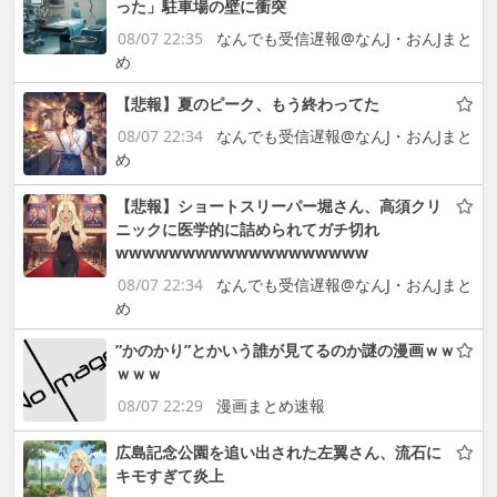
った」駐車場の壁に衝突
08/07 22:35
なんでも受信遅報@なんJ・おんJまと
め
【悲報】夏のピーク、もう終わってた
08/07 22:34
なんでも受信遅報@なんJ・おんJまと
め
【悲報】ショートスリーパー堀さん、高須クリ
ニックに医学的に詰められてガチ切れ
wwwwwwwwwwwwwwwwwww
08/07 22:34
なんでも受信遅報@なんJ・おんJまと
め
”かのかり”とかいう誰が見てるのか謎の漫画ｗｗ
ｗｗｗ
08/07 22:29
漫画まとめ速報
広島記念公園を追い出された左翼さん、流石に
キモすぎて炎上