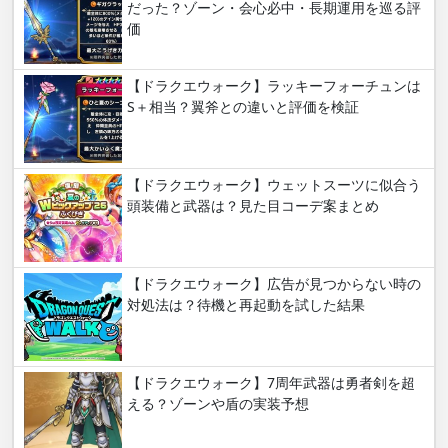
だった？ゾーン・会心必中・長期運用を巡る評
価
【ドラクエウォーク】ラッキーフォーチュンは
S＋相当？翼斧との違いと評価を検証
【ドラクエウォーク】ウェットスーツに似合う
頭装備と武器は？見た目コーデ案まとめ
【ドラクエウォーク】広告が見つからない時の
対処法は？待機と再起動を試した結果
【ドラクエウォーク】7周年武器は勇者剣を超
える？ゾーンや盾の実装予想