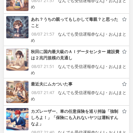
08/07 21:57
なんでも受信遅報@なんJ・おんJまと
め
あれ？うちの親ってもしかして毒親？と思った
こと
08/07 21:57
なんでも受信遅報@なんJ・おんJまと
め
秋田に国内最大級のＡＩデータセンター 建設費
は２兆円規模の見通し
08/07 21:51
なんでも受信遅報@なんJ・おんJまと
め
最近夫にムカついた事
08/07 21:47
なんでも受信遅報@なんJ・おんJまと
め
カズレーザー、車の任意保険を巡り持論「強制
しろよ！」「保険にも入れないヤツは運転すん
なよ」
08/07 21:40
なんでも受信遅報@なんJ・おんJまと