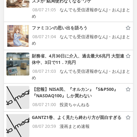
スメが“結局使わなくなる”ワケ
08/07 21:05
なんでも受信遅報@なんJ・おんJまと
め
ファミコンの思い出を語ろう
08/07 21:04
なんでも受信遅報@なんJ・おんJまと
め
財務省、4月30日に介入、過去最大6兆円 大型連
休中、3日で11．7兆円
08/07 21:03
なんでも受信遅報@なんJ・おんJまと
め
【悲報】NISA民、『オルカン』『S&P500』
『NASDAQ100』しか買わない
08/07 21:00
投資ちゃんねる
GANTZ1巻、よく見たら終わり方が面白すぎる
08/07 20:59
漫画まとめ速報