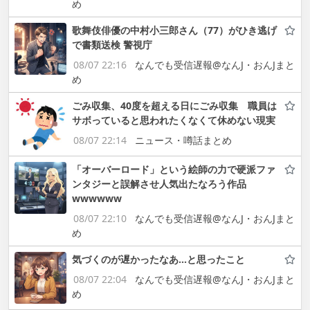
め
歌舞伎俳優の中村小三郎さん（77）がひき逃げ
で書類送検 警視庁
08/07 22:16
なんでも受信遅報@なんJ・おんJまと
め
ごみ収集、40度を超える日にごみ収集 職員は
サボっていると思われたくなくて休めない現実
08/07 22:14
ニュース・噂話まとめ
「オーバーロード」という絵師の力で硬派ファ
ンタジーと誤解させ人気出たなろう作品
wwwwww
08/07 22:10
なんでも受信遅報@なんJ・おんJまと
め
気づくのが遅かったなあ…と思ったこと
08/07 22:04
なんでも受信遅報@なんJ・おんJまと
め