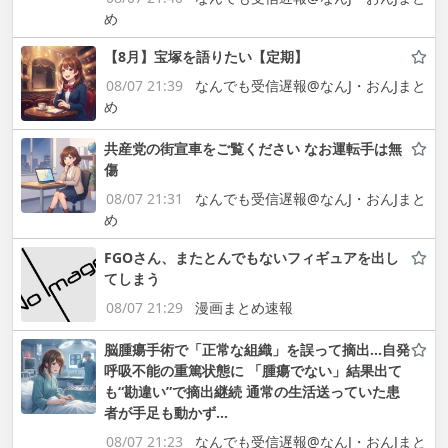
め
【8月】宝塚を語りたい【定期】
08/07 21:39
なんでも受信遅報@なんJ・おんJまと
め
共産党の街宣車をご覧ください なお運転手は無
傷
08/07 21:31
なんでも受信遅報@なんJ・おんJまと
め
FGOさん、またとんでもないフィギュアを出し
てしまう
08/07 21:29
漫画まとめ速報
脳腫瘍手術で「正常な組織」を誤って摘出…自発
呼吸不能の重篤状態に 「腫瘍でない」結果出て
も“勘違い”で摘出継続 通常の生活送っていた患
者が手足も動かず…
08/07 21:23
なんでも受信遅報@なんJ・おんJまと