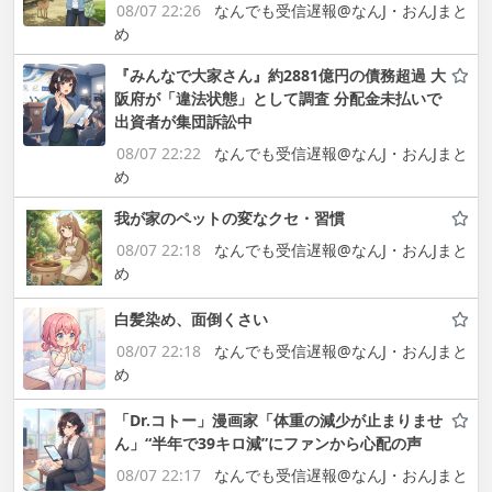
08/07 22:26
なんでも受信遅報@なんJ・おんJまと
め
『みんなで大家さん』約2881億円の債務超過 大
阪府が「違法状態」として調査 分配金未払いで
出資者が集団訴訟中
08/07 22:22
なんでも受信遅報@なんJ・おんJまと
め
我が家のペットの変なクセ・習慣
08/07 22:18
なんでも受信遅報@なんJ・おんJまと
め
白髪染め、面倒くさい
08/07 22:18
なんでも受信遅報@なんJ・おんJまと
め
「Dr.コトー」漫画家「体重の減少が止まりませ
ん」“半年で39キロ減”にファンから心配の声
08/07 22:17
なんでも受信遅報@なんJ・おんJまと