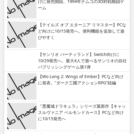
けに発売開始。1994年ナムコの3D対戦格闘ゲ
ーム
【テイルズ オブ エターニア リマスター】PCな
ど向けに10/15発売へ。便利機能を追加して遊
びやすく
【サンリオ パーティランド】Switch向けに
10/29発売へ。最大4人で遊べるサンリオの自社
パブリッシングゲーム第1弾
【Wo Long 2: Wings of Ember】PCなど向け
に発表。”ダーク三國アクションRPG”続編
『悪魔城ドラキュラ』シリーズ最新作【キャッ
スルヴァニア ベルモンドカース】PCなど向け
に10/15発売へ