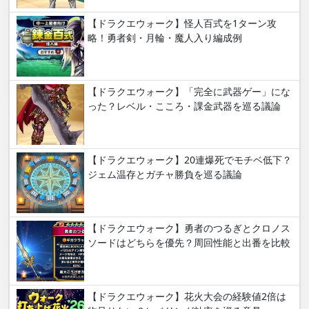
【ドラクエウォーク】怪人百式を1ターン攻
略！勇者剣・月輪・魔人入り編成例
【ドラクエウォーク】「完全に武器ゲー」にな
った？レベル・こころ・課金武器を巡る議論
【ドラクエウォーク】20連爆死でモチベ低下？
ジェム温存とガチャ勝負を巡る議論
【ドラクエウォーク】勇者のつるぎとクロノス
ソードはどちらを優先？周回性能と出番を比較
【ドラクエウォーク】花火大会の経験値2倍は