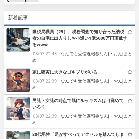
新着記事
国税局職員（25）、税務調査で知り合った納税
者の自宅に出入りしお小遣い1億5000万円頂戴す
るwww
08/07 22:43
なんでも受信遅報@なんJ・おんJまと
め
家に確実に大きなゴキブリがいる
08/07 22:39
なんでも受信遅報@なんJ・おんJまと
め
男児・女児の時点で既にルッキズムは目覚めて
いる？
08/07 22:39
なんでも受信遅報@なんJ・おんJまと
め
80代男性「足がすべってアクセルを踏んでしま