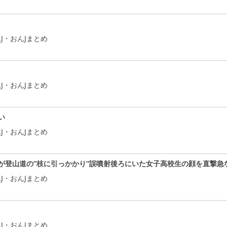
J・おんJまとめ
J・おんJまとめ
い
J・おんJまとめ
が登山道の”枝に引っかかり”誤噴射後ろにいた女子高校生の顔を直撃急
J・おんJまとめ
J・おんJまとめ