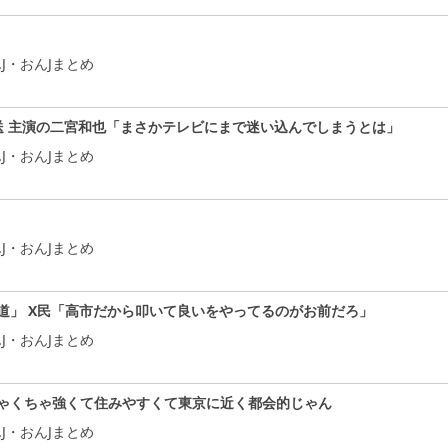
J・おんJまとめ
送 主演の二宮和也「まさかテレビにまで迷い込んでしまうとは」
J・おんJまとめ
J・おんJまとめ
道」 X民「高市だから叩いて良いをやってるのがお前だろ」
J・おんJまとめ
ゃくちゃ強くて住みやすくて東京に近く都会的じゃん
J・おんJまとめ