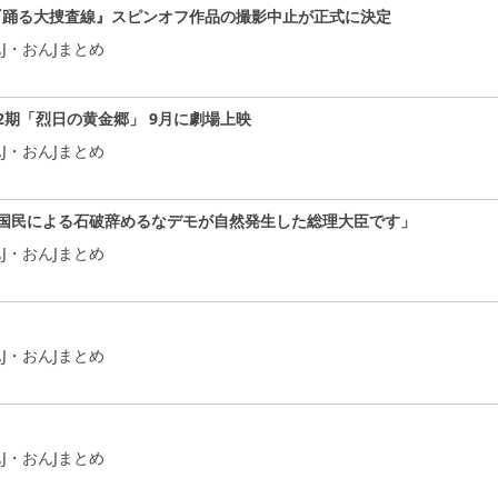
画『踊る大捜査線』スピンオフ作品の撮影中止が正式に決定
J・おんJまとめ
期「烈日の黄金郷」 9月に劇場上映
J・おんJまとめ
国民による石破辞めるなデモが自然発生した総理大臣です」
J・おんJまとめ
J・おんJまとめ
J・おんJまとめ