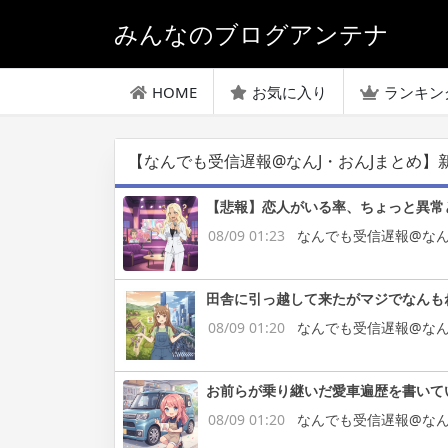
みんなのブログアンテナ
HOME
お気に入り
ランキン
【なんでも受信遅報@なんJ・おんJまとめ】
【悲報】恋人がいる率、ちょっと異常と
08/09 01:23
なんでも受信遅報@なん
田舎に引っ越して来たがマジでなんも
08/09 01:20
なんでも受信遅報@なん
お前らが乗り継いだ愛車遍歴を書いて
08/09 01:20
なんでも受信遅報@なん