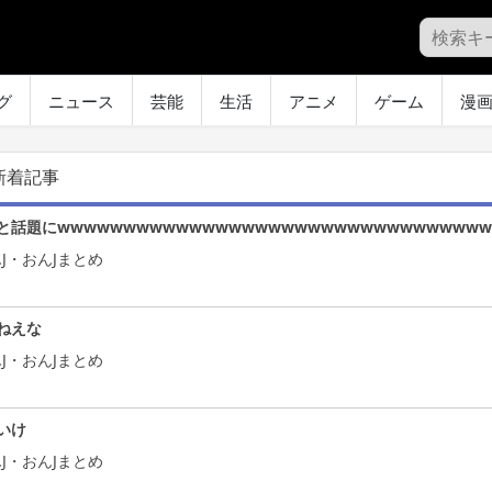
グ
ニュース
芸能
生活
アニメ
ゲーム
漫
新着記事
話題にwwwwwwwwwwwwwwwwwwwwwwwwwwwwwwwww
J・おんJまとめ
ねえな
J・おんJまとめ
いけ
J・おんJまとめ