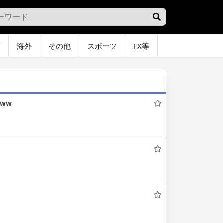
画
海外
その他
スポーツ
FX等
グラビア
オ
ww