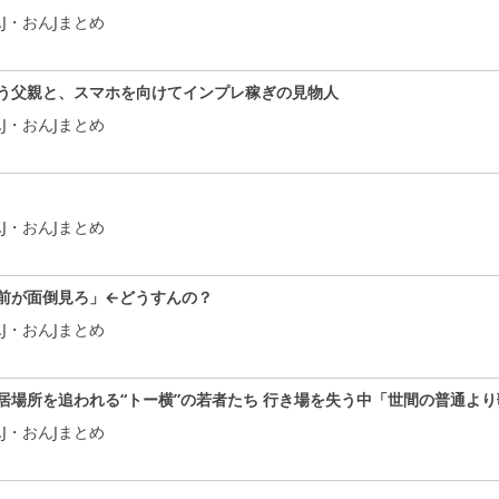
J・おんJまとめ
う父親と、スマホを向けてインプレ稼ぎの見物人
J・おんJまとめ
J・おんJまとめ
前が面倒見ろ」←どうすんの？
J・おんJまとめ
居場所を追われる“トー横”の若者たち 行き場を失う中「世間の普通よ
J・おんJまとめ