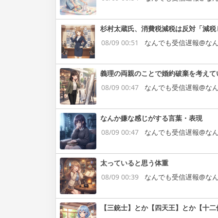
杉村太蔵氏、消費税減税は反対「減税
08/09 00:51
なんでも受信遅報@なん
義理の両親のことで婚約破棄を考えて
08/09 00:47
なんでも受信遅報@なん
なんか嫌な感じがする言葉・表現
08/09 00:47
なんでも受信遅報@なん
太っていると思う体重
08/09 00:39
なんでも受信遅報@なん
【三銃士】とか【四天王】とか【十二