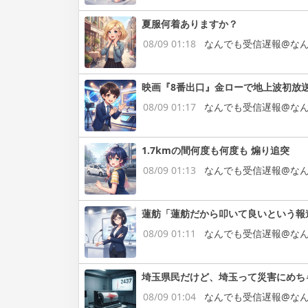
夏服何着ありますか？
08/09 01:18
なんでも受信遅報@なん
映画『8番出口』金ローで地上波初放
08/09 01:17
なんでも受信遅報@なん
1.7kmの間何度も何度も 煽り追突
08/09 01:13
なんでも受信遅報@なん
蓮舫「蓮舫だから叩いて良いという報
08/09 01:11
なんでも受信遅報@なん
埼玉県民だけど、埼玉って災害にめち
08/09 01:04
なんでも受信遅報@なん