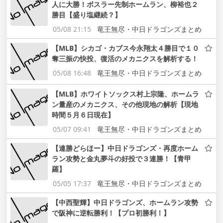
人に大勝！ボスラー先制ホームラン、柳裕也２
勝目【盛り塩継続？】
05/08 21:15
竜王無尽・中日ドラゴンズまとめ
【MLB】シカゴ・カブス今永翔太４勝目で１０
奪三振の快投、復活のメカニクスを解析する！
05/08 16:48
竜王無尽・中日ドラゴンズまとめ
【MLB】ホワイトソックス村上宗隆、ホームラ
ン量産のメカニクス、その他現地の解析【現地
時間５月６日現在】
05/07 09:41
竜王無尽・中日ドラゴンズまとめ
【連勝どらほー】中日ドラゴンズ・再度ホーム
ラン攻勢と金丸夢斗の好投で３連勝！【青甲
羅】
05/05 17:37
竜王無尽・中日ドラゴンズまとめ
【中西聖輝】中日ドラゴンズ、ホームラン攻勢
で阪神に逆転勝利！【プロ初勝利！】