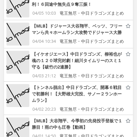
利！６回途中無失点９奪三振！
04/05 10:03
竜王無尽・中日ドラゴンズまとめ
【MLB】ドジャース大谷翔平、ベッツ、フリー
マンら共々ホームラン大攻勢でドジャース大勝
04/04 10:34
竜王無尽・中日ドラゴンズまとめ
【イケオジエース】中日ドラゴンズ、柳裕也が
魂の１２０球完封劇！細川タイムリーのスミ１
守る【破竹の2連勝】
04/03 21:12
竜王無尽・中日ドラゴンズまとめ
【トンネル脱出】中日ドラゴンズ、開幕６戦目
で初勝利！【大野雄大完投、サノー２ランホー
ムラン】
04/02 20:23
竜王無尽・中日ドラゴンズまとめ
【MLB】大谷翔平、今季初の先発投手登板で１
勝目！雨の中も圧巻【動画】
04/01 14:50
竜王無尽・中日ドラゴンズまとめ