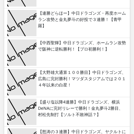
【連勝どらほー】中日ドラゴンズ・再度ホーム
ラン攻勢と金丸夢斗の好投で３連勝！【青甲
羅】
【中西聖輝】中日ドラゴンズ、ホームラン攻勢
で阪神に逆転勝利！【プロ初勝利！】
【大野雄大通算１００勝目】中日ドラゴンズ、
広島に完封勝利！マツダスタジアムでは２０１
４年以来の白星！
【盛り塩以降4連勝】中日ドラゴンズ、横浜
DeNAに完封リレーで勝利！金丸夢斗2勝目、
村松先制打【ソルト不敗神話？】
【怒涛の３連勝】中日ドラゴンズ、ヤクルトに