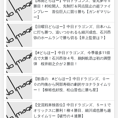
【再開どらほー】中日ドラゴンズ、金丸夢斗５
勝目！村松開人、先制打＆同点阻止の超ファイ
ンプレー 首位巨人に競り勝ち【ガンギマリレ
ー】
【日曜日どらほー】中日ドラゴンズ、日本ハム
に打ち勝つ。追いつかれるも細川成也、石川昂
弥のホームランで勝ち切る【井上監督は？】
【#どらほー】中日ドラゴンズ、今季最多11得
点で大勝！石川昂弥４号、鵜飼航丞は初の満塁
弾 桜井頼之介が２勝目！
【歓喜の #どらほー】中日ドラゴンズ、０ー
０の均衡から阿部寿樹の劇的サヨナラタイムリ
ー！【柳裕也好投、松山晋也に勝ち星】
【交流戦単独首位】中日ドラゴンズ、５ー１で
オリックスに勝利！柳４勝目、細川成也勝ち越
しタイムリー【破竹の４連勝】