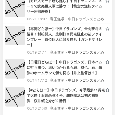
【対巨人カード勝ち越し】中日ドラゴンズ、５
ー３で読売巨人軍に勝つ！【執念の逆転タイム
リー阿部寿樹】
06/21 18:07
竜王無尽・中日ドラゴンズまとめ
【再開どらほー】中日ドラゴンズ、金丸夢斗５
勝目！村松開人、先制打＆同点阻止の超ファイ
ンプレー 首位巨人に競り勝ち【ガンギマリレ
ー】
06/19 21:11
竜王無尽・中日ドラゴンズまとめ
【日曜日どらほー】中日ドラゴンズ、日本ハム
に打ち勝つ。追いつかれるも細川成也、石川昂
弥のホームランで勝ち切る【井上監督は？】
06/14 17:12
竜王無尽・中日ドラゴンズまとめ
【#どらほー】中日ドラゴンズ、今季最多11得点
で大勝！石川昂弥４号、鵜飼航丞は初の満塁
弾 桜井頼之介が２勝目！
06/10 21:40
竜王無尽・中日ドラゴンズまとめ