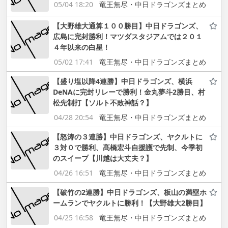
05/04 18:20
竜王無尽・中日ドラゴンズまとめ
【大野雄大通算１００勝目】中日ドラゴンズ、
広島に完封勝利！マツダスタジアムでは２０１
４年以来の白星！
05/02 17:41
竜王無尽・中日ドラゴンズまとめ
【盛り塩以降4連勝】中日ドラゴンズ、横浜
DeNAに完封リレーで勝利！金丸夢斗2勝目、村
松先制打【ソルト不敗神話？】
04/28 20:54
竜王無尽・中日ドラゴンズまとめ
【怒涛の３連勝】中日ドラゴンズ、ヤクルトに
３対０で勝利、髙橋宏斗自援護で先制、今季初
のスイープ【川越は大丈夫？】
04/26 16:51
竜王無尽・中日ドラゴンズまとめ
【破竹の2連勝】中日ドラゴンズ、板山の満塁ホ
ームランでヤクルトに勝利！【大野雄大2勝目】
04/25 16:58
竜王無尽・中日ドラゴンズまとめ