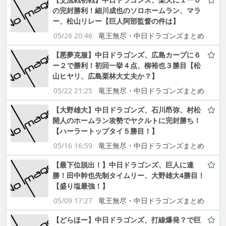
の完封勝利！細川成也のソロホームラン、マラ
ー、松山リレー【巨人阿部監督の件は】
05/26 20:46
竜王無尽・中日ドラゴンズまとめ
【悪夢克服】中日ドラゴンズ、広島カープに６
ー２で勝利！初回一挙４点、柳裕也３勝目【松
山ヒヤリ、広島栗林大丈夫か？】
05/22 21:25
竜王無尽・中日ドラゴンズまとめ
【大野雄大】中日ドラゴンズ、石川昂弥、村松
開人のホームラン攻勢でヤクルトに完封勝ち！
【ハーラートップタイ５勝目！】
05/16 16:59
竜王無尽・中日ドラゴンズまとめ
【最下位脱出！】中日ドラゴンズ、巨人に連
勝！田中幹也先制タイムリー、大野雄大4勝目！
【盛り塩最強！】
05/09 17:27
竜王無尽・中日ドラゴンズまとめ
【どらほー】中日ドラゴンズ、打線爆発？で巨