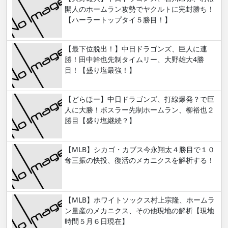
開人のホームラン攻勢でヤクルトに完封勝ち！
【ハーラートップタイ５勝目！】
【最下位脱出！】中日ドラゴンズ、巨人に連
勝！田中幹也先制タイムリー、大野雄大4勝
目！【盛り塩最強！】
【どらほー】中日ドラゴンズ、打線爆発？で巨
人に大勝！ボスラー先制ホームラン、柳裕也２
勝目【盛り塩継続？】
【MLB】シカゴ・カブス今永翔太４勝目で１０
奪三振の快投、復活のメカニクスを解析する！
【MLB】ホワイトソックス村上宗隆、ホームラ
ン量産のメカニクス、その他現地の解析【現地
時間５月６日現在】