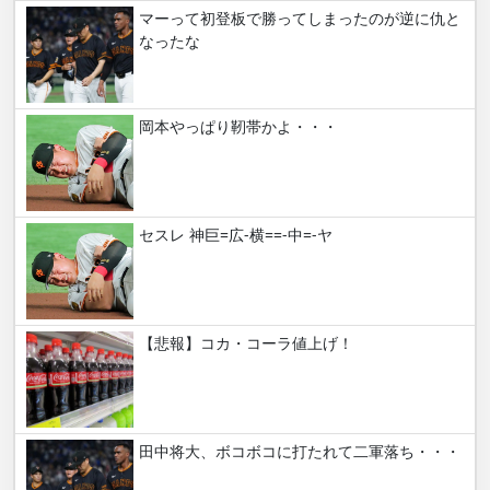
マーって初登板で勝ってしまったのが逆に仇と
なったな
岡本やっぱり靭帯かよ・・・
セスレ 神巨=広-横==-中=-ヤ
【悲報】コカ・コーラ値上げ！
田中将大、ボコボコに打たれて二軍落ち・・・