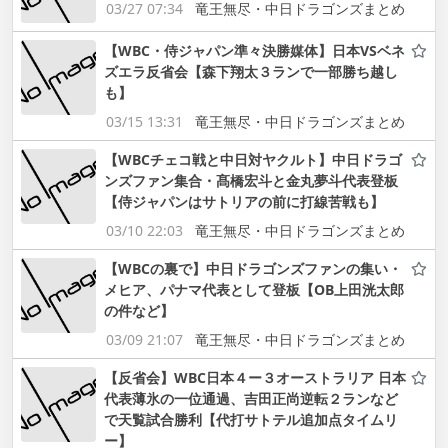
03/27 07:34
竜王無尽・中日ドラゴンズまとめ
【WBC・侍ジャパン準々決勝媒体】日本VSベネ
ズエラ反省会【森下翔太３ランで一部勝ち越し
も】
03/15 13:31
竜王無尽・中日ドラゴンズまとめ
【WBCチェコ戦と中日対ヤクルト】中日ドラゴ
ンズファン集合・髙橋宏斗と金丸夢斗代表登板
【侍ジャパンはサトリアの前に打線苦戦も】
03/10 22:03
竜王無尽・中日ドラゴンズまとめ
【WBCの裏で】中日ドラゴンズファンの集い・
メヒア、パナマ代表として登板【OB上田洸太郎
の件など】
03/09 21:07
竜王無尽・中日ドラゴンズまとめ
【反省会】WBC日本４ー３オーストラリア 日本
代表薄氷の一位通過、吉田正尚逆転２ランなど
で天覧試合勝利【代打サトテル追加点タイムリ
ー】