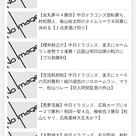
【金丸夢斗４勝目】中日ドラゴンズ逆転勝ち、
村松開人、板山祐太郎のタイムリーで８回裏に
決める【１点差逃げ切り】
【櫻井頼之介】中日ドラゴンズ、楽天にホーム
ラン攻勢で２連勝！話題は明日以降の戦力に
【プロ初勝利】
【交流戦初戦】中日ドラゴンズ、楽天に１ー０
の完封勝利！細川成也のソロホームラン、マラ
ー、松山リレー【巨人阿部監督の件は】
【悪夢克服】中日ドラゴンズ、広島カープに６
ー２で勝利！初回一挙４点、柳裕也３勝目【松
山ヒヤリ、広島栗林大丈夫か？】
【大野雄大】中日ドラゴンズ、石川昂弥、村松