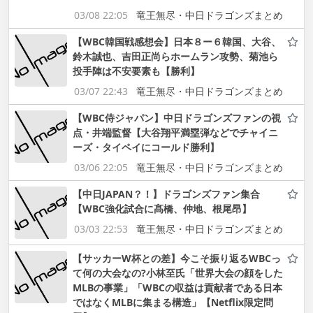
03/08 22:05
竜王無尽・中日ドラゴンズまとめ
【WBC韓国戦感想会】日本８ー６韓国、大谷、
鈴木誠也、吉田正尚らホームラン攻勢、菊池ら
投手陣は不安要素も【勝利】
03/07 22:43
竜王無尽・中日ドラゴンズまとめ
【WBC侍ジャパン】中日ドラゴンズファンの視
点・井端監督【大谷翔平満塁弾などでチャイニ
ーズ・タイペイにコールド勝利】
03/06 22:05
竜王無尽・中日ドラゴンズまとめ
【中日JAPAN？！】ドラゴンズファン集合
【WBC強化試合に髙橋、仲地、根尾昂】
03/03 22:53
竜王無尽・中日ドラゴンズまとめ
【サッカーW杯との差】今こそ振り返るWBCっ
て何の大会なの?小林至氏「世界大会の顔をした
MLBの事業」「WBCの収益は貢献者である日本
ではなくMLBに集まる構造」【Netflix限定問