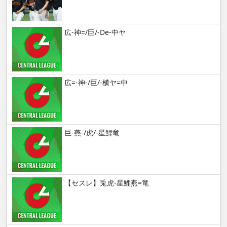
広-神=/巨/-De-中ヤ
広=-神-/巨/-横ヤ=中
巨-燕-/虎/-星鯉竜
【セスレ】兎虎-星鯉燕=竜