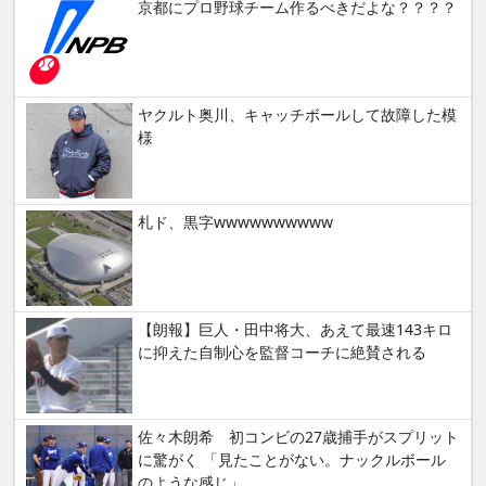
京都にプロ野球チーム作るべきだよな？？？？
ヤクルト奥川、キャッチボールして故障した模
様
札ド、黒字wwwwwwwwww
【朗報】巨人・田中将大、あえて最速143キロ
に抑えた自制心を監督コーチに絶賛される
佐々木朗希 初コンビの27歳捕手がスプリット
に驚がく 「見たことがない。ナックルボール
のような感じ」