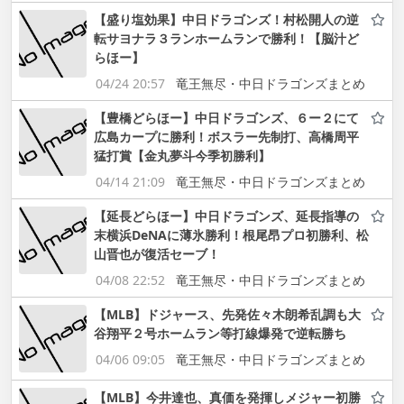
【盛り塩効果】中日ドラゴンズ！村松開人の逆
転サヨナラ３ランホームランで勝利！【脳汁ど
らほー】
04/24 20:57
竜王無尽・中日ドラゴンズまとめ
【豊橋どらほー】中日ドラゴンズ、６ー２にて
広島カープに勝利！ボスラー先制打、高橋周平
猛打賞【金丸夢斗今季初勝利】
04/14 21:09
竜王無尽・中日ドラゴンズまとめ
【延長どらほー】中日ドラゴンズ、延長指導の
末横浜DeNAに薄氷勝利！根尾昂プロ初勝利、松
山晋也が復活セーブ！
04/08 22:52
竜王無尽・中日ドラゴンズまとめ
【MLB】ドジャース、先発佐々木朗希乱調も大
谷翔平２号ホームラン等打線爆発で逆転勝ち
04/06 09:05
竜王無尽・中日ドラゴンズまとめ
【MLB】今井達也、真価を発揮しメジャー初勝