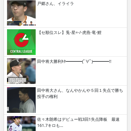
戸郷さん、イライラ
【セ順位スレ】兎-星=-/-虎燕-竜-鯉
田中将大勝利ｷﾀ━━━━(ﾟ∀ﾟ)━━━━!!
田中将大さん、なんやかんや５回１失点で勝ち
投手の権利
佐々木朗希はデビュー戦3回1失点降板 最速
161.7キロも…