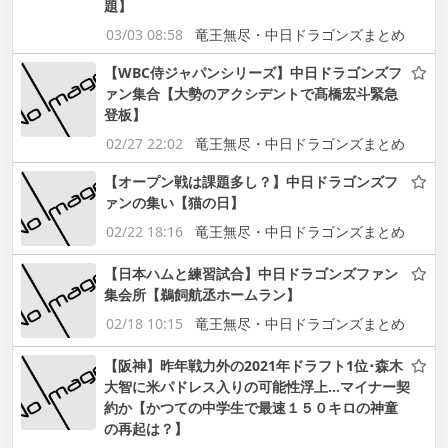
題】
03/03 08:58
竜王無尽・中日ドラゴンズまとめ
【WBC侍ジャパンシリーズ】中日ドラゴンズフ
ァン集合【大勢のアクシデントで髙橋宏斗緊急
登板】
02/27 22:02
竜王無尽・中日ドラゴンズまとめ
【オープン戦は課題多し？】中日ドラゴンズフ
ァンの集い【猫の日】
02/22 18:16
竜王無尽・中日ドラゴンズまとめ
【日本ハムと練習試合】中日ドラゴンズファン
集会所【鵜飼航丞ホームラン】
02/18 10:15
竜王無尽・中日ドラゴンズまとめ
【阪神】昨年戦力外の2021年ドラフト1位･森木
大智に米パドレス入りの可能性浮上…マイナー契
約か【かつての中学生で最速１５０キロの神童
の再起は？】