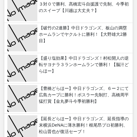
３対０で勝利、髙橋宏斗自援護で先制、今季初
のスイープ【川越は大丈夫？】
【破竹の2連勝】中日ドラゴンズ、板山の満塁
ホームランでヤクルトに勝利！【大野雄大2勝
目】
【盛り塩効果】中日ドラゴンズ！村松開人の逆
転サヨナラ３ランホームランで勝利！【脳汁ど
らほー】
【豊橋どらほー】中日ドラゴンズ、６ー２にて
広島カープに勝利！ボスラー先制打、高橋周平
猛打賞【金丸夢斗今季初勝利】
【延長どらほー】中日ドラゴンズ、延長指導の
末横浜DeNAに薄氷勝利！根尾昂プロ初勝利、
松山晋也が復活セーブ！