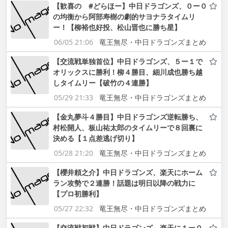
【歓喜の #どらほー】中日ドラゴンズ、０ー０
の均衡から阿部寿樹の劇的サヨナラタイムリ
ー！【柳裕也好投、松山晋也に勝ち星】
06/05 21:06
竜王無尽・中日ドラゴンズまとめ
【交流戦単独首位】中日ドラゴンズ、５ー１で
オリックスに勝利！柳４勝目、細川成也勝ち越
しタイムリー【破竹の４連勝】
05/29 21:33
竜王無尽・中日ドラゴンズまとめ
【金丸夢斗４勝目】中日ドラゴンズ逆転勝ち、
村松開人、板山祐太郎のタイムリーで８回裏に
決める【１点差逃げ切り】
05/28 21:20
竜王無尽・中日ドラゴンズまとめ
【櫻井頼之介】中日ドラゴンズ、楽天にホーム
ラン攻勢で２連勝！話題は明日以降の戦力に
【プロ初勝利】
05/27 22:32
竜王無尽・中日ドラゴンズまとめ
【交流戦初戦】中日ドラゴンズ、楽天に１ー０