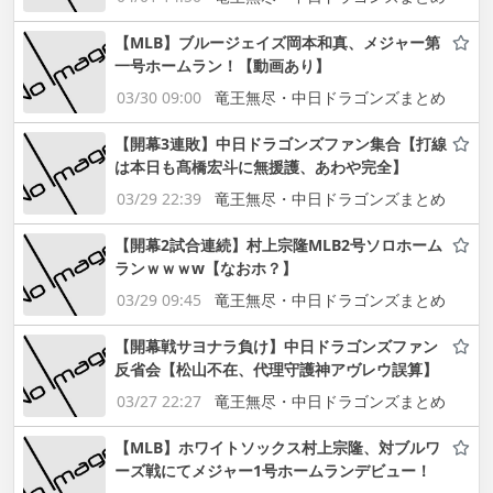
【MLB】ブルージェイズ岡本和真、メジャー第
一号ホームラン！【動画あり】
03/30 09:00
竜王無尽・中日ドラゴンズまとめ
【開幕3連敗】中日ドラゴンズファン集合【打線
は本日も髙橋宏斗に無援護、あわや完全】
03/29 22:39
竜王無尽・中日ドラゴンズまとめ
【開幕2試合連続】村上宗隆MLB2号ソロホーム
ランｗｗｗw【なおホ？】
03/29 09:45
竜王無尽・中日ドラゴンズまとめ
【開幕戦サヨナラ負け】中日ドラゴンズファン
反省会【松山不在、代理守護神アヴレウ誤算】
03/27 22:27
竜王無尽・中日ドラゴンズまとめ
【MLB】ホワイトソックス村上宗隆、対ブルワ
ーズ戦にてメジャー1号ホームランデビュー！