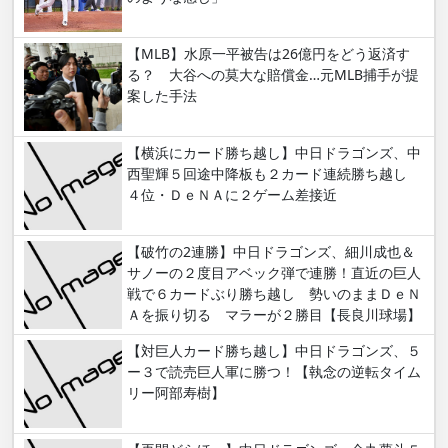
【MLB】水原一平被告は26億円をどう返済す
る？ 大谷への莫大な賠償金…元MLB捕手が提
案した手法
【横浜にカード勝ち越し】中日ドラゴンズ、中
西聖輝５回途中降板も２カード連続勝ち越し
４位・ＤｅＮＡに２ゲーム差接近
【破竹の2連勝】中日ドラゴンズ、細川成也＆
サノーの２度目アベック弾で連勝！直近の巨人
戦で６カードぶり勝ち越し 勢いのままＤｅＮ
Ａを振り切る マラーが２勝目【長良川球場】
【対巨人カード勝ち越し】中日ドラゴンズ、５
ー３で読売巨人軍に勝つ！【執念の逆転タイム
リー阿部寿樹】