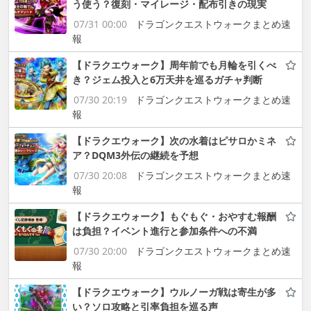
う使う？復刻・マイレージ・配布引きの現実
07/31 00:00
ドラゴンクエストウォークまとめ速
報
【ドラクエウォーク】周年前でも月輪を引くべ
き？ジェム投入と6万天井を巡るガチャ判断
07/30 20:19
ドラゴンクエストウォークまとめ速
報
【ドラクエウォーク】次の水着はピサロかミネ
ア？DQM3外伝の継続を予想
07/30 20:08
ドラゴンクエストウォークまとめ速
報
【ドラクエウォーク】もぐもぐ・おやすむ報酬
は負担？イベント進行と参加条件への不満
07/30 20:00
ドラゴンクエストウォークまとめ速
報
【ドラクエウォーク】ウルノーガ戦は寄生が多
い？ソロ攻略と引率負担を巡る声