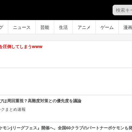
グ
ニュース
芸能
生活
アニメ
ゲーム
漫
を圧倒してしまうwww
びは周回重視？高難度対策との優先度を議論
ークまとめ速報
ケモンJリーグフェス』開催へ。全国60クラブのパートナーポケモンも