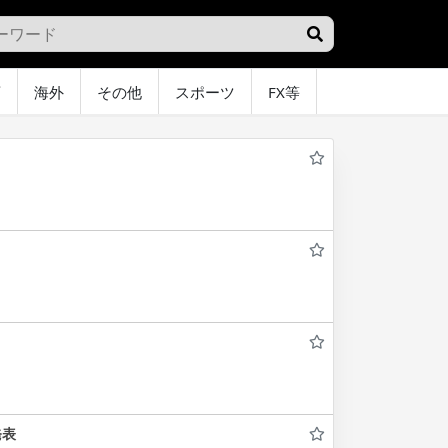
画
海外
その他
スポーツ
FX等
グラビア
オ
発表