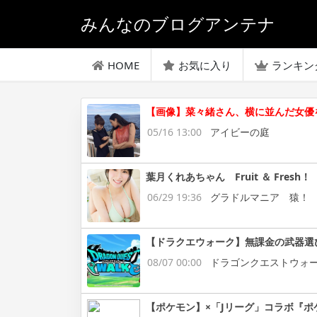
みんなのブログアンテナ
HOME
お気に入り
ランキン
【画像】菜々緒さん、横に並んだ女優
05/16 13:00
アイビーの庭
葉月くれあちゃん Fruit ＆ Fresh！
06/29 19:36
グラドルマニア 猿！
【ドラクエウォーク】無課金の武器選
08/07 00:00
ドラゴンクエストウォ
【ポケモン】×「Jリーグ」コラボ『ポ