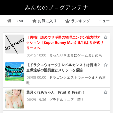
みんなのブログアンテナ
HOME
お気に入り
ランキング
ニュー
［再掲］謎のウサギ男の物理エンジン協力型ア
クション【Super Bunny Man】5/16より正式リ
リースへ
05/15 10:00
まったりきままにゲームまとめも
【ドラクエウォーク】レベルカンストは普通？
全職達成の難易度とメリットを議論
08/08 00:00
ドラゴンクエストウォークまとめ速
報
葉月くれあちゃん Fruit ＆ Fresh！
06/29 19:36
グラドルマニア 猿！