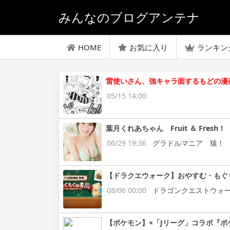
みんなのブログアンテナ
HOME
お気に入り
ランキン
雷使いさん、強キャラ面するもどの漫
05/15 14:00
葉月くれあちゃん Fruit ＆ Fresh！
06/29 19:36
グラドルマニア 猿！
【ドラクエウォーク】おやすむ・もぐ
08/06 00:00
ドラゴンクエストウォ
【ポケモン】×「Jリーグ」コラボ『ポ