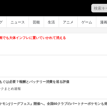
グ
ニュース
芸能
生活
アニメ
ゲーム
漫
画でも大体インフレに置いていかれて消える
もぐは必要？報酬とバッテリー消費を巡る評価
ークまとめ速報
ケモンJリーグフェス』開催へ。全国60クラブのパートナーポケモンも