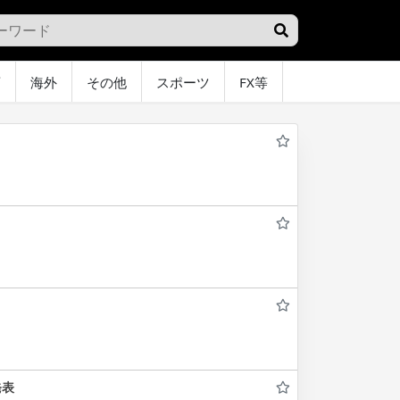
画
海外
その他
スポーツ
FX等
グラビア
オ
発表