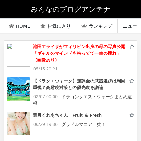
みんなのブログアンテナ
HOME
お気に入り
ランキング
ニュー
池田エライザがフィリピン出身の母の写真公開
「ギャルのマインドも持ってて一生の憧れ」
（画像あり）
05/15 20:21
【ドラクエウォーク】無課金の武器選びは周回
重視？高難度対策との優先度を議論
08/07 00:00
ドラゴンクエストウォークまとめ速
報
葉月くれあちゃん Fruit ＆ Fresh！
06/29 19:36
グラドルマニア 猿！