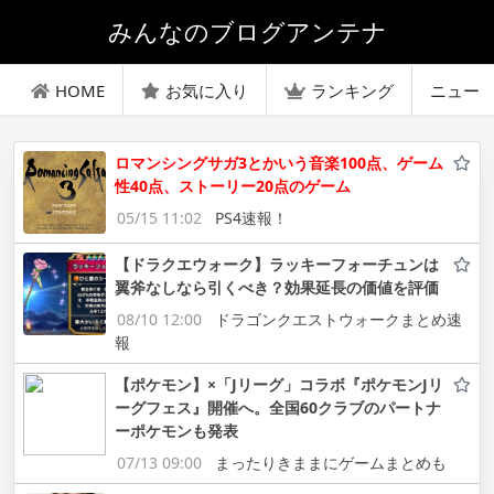
みんなのブログアンテナ
HOME
お気に入り
ランキング
ニュー
ロマンシングサガ3とかいう音楽100点、ゲーム
性40点、ストーリー20点のゲーム
05/15 11:02
PS4速報！
【ドラクエウォーク】ラッキーフォーチュンは
翼斧なしなら引くべき？効果延長の価値を評価
08/10 12:00
ドラゴンクエストウォークまとめ速
報
【ポケモン】×「Jリーグ」コラボ『ポケモンJリ
ーグフェス』開催へ。全国60クラブのパートナ
ーポケモンも発表
07/13 09:00
まったりきままにゲームまとめも