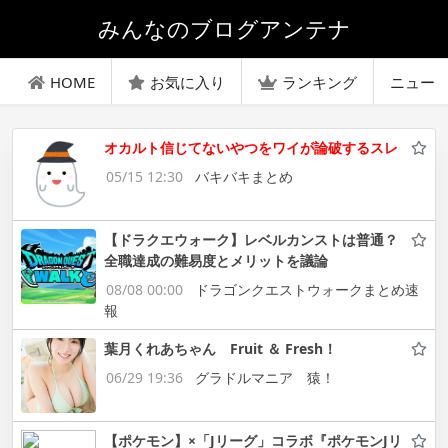
みんなのブログアンテナ
HOME
お気に入り
ランキング
ニュー
オカルト信じてないやつをワイが論破するスレ
05/15 12:30
バキバキまとめ
【ドラクエウォーク】レベルカンストは普通？
全職達成の難易度とメリットを議論
08/08 00:00
ドラゴンクエストウォークまとめ速
報
葉月くれあちゃん Fruit ＆ Fresh！
06/29 19:36
グラドルマニア 猿！
【ポケモン】×「Jリーグ」コラボ『ポケモンJリ