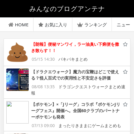
みんなのブログアンテナ
HOME
お気に入り
ランキング
ニュー
【朗報】便秘マンワイ，ラー油臭い下痢便を撒
き散らす！！
05/15 14:30
バキバキまとめ
【ドラクエウォーク】魔力の宝鞭はどこで使え
る？怪人百式での実用性と不安定さを評価
08/08 13:35
ドラゴンクエストウォークまとめ速
報
【ポケモン】×「Jリーグ」コラボ『ポケモンJリ
ーグフェス』開催へ。全国60クラブのパートナ
ーポケモンも発表
07/13 09:00
まったりきままにゲームまとめも