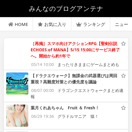
みんなのブログアンテナ
HOME
お気に入り
ランキング
ニュー
［再掲］スマホ向けアクションRPG【聖剣伝説
ECHOES of MANA】5/15 15:00にサービス終了
へ。開始から約1年で
05/14 10:00
まったりきままにゲームまとめも
【ドラクエウォーク】無課金の武器選びは周回
重視？高難度対策との優先度を議論
08/07 00:00
ドラゴンクエストウォークまとめ速
報
葉月くれあちゃん Fruit ＆ Fresh！
06/29 19:36
グラドルマニア 猿！