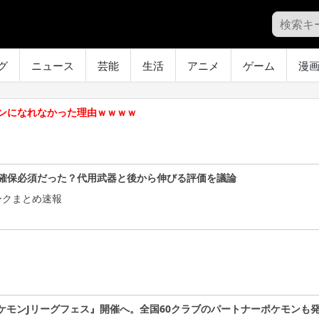
グ
ニュース
芸能
生活
アニメ
ゲーム
漫
ンになれなかった理由ｗｗｗｗ
確保必須だった？代用武器と後から伸びる評価を議論
ークまとめ速報
ケモンJリーグフェス』開催へ。全国60クラブのパートナーポケモンも