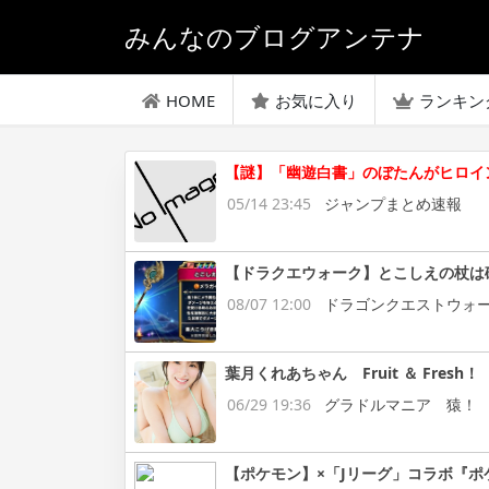
みんなのブログアンテナ
HOME
お気に入り
ランキン
【謎】「幽遊白書」のぼたんがヒロイ
05/14 23:45
ジャンプまとめ速報
【ドラクエウォーク】とこしえの杖は
08/07 12:00
ドラゴンクエストウォ
葉月くれあちゃん Fruit ＆ Fresh！
06/29 19:36
グラドルマニア 猿！
【ポケモン】×「Jリーグ」コラボ『ポ