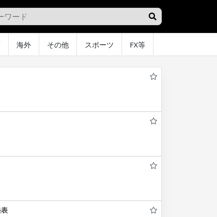
画
海外
その他
スポーツ
FX等
グラビア
オ
発表