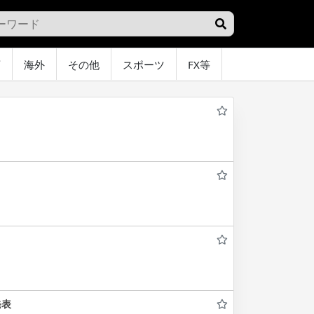
画
海外
その他
スポーツ
FX等
グラビア
オ
発表