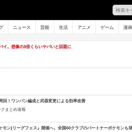
グ
ニュース
芸能
生活
アニメ
ゲーム
漫
ヤバイ。想像の3倍くらいヤバいと話題に
周回！ワンパン編成と武器変更による効率改善
ークまとめ速報
ケモンJリーグフェス』開催へ。全国60クラブのパートナーポケモンも