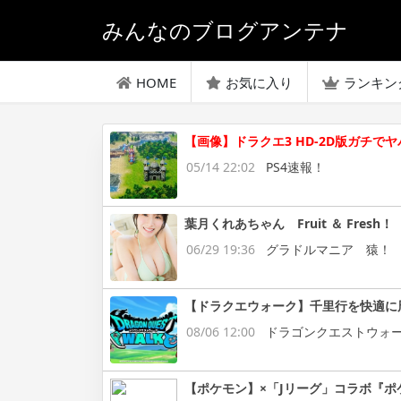
みんなのブログアンテナ
HOME
お気に入り
ランキン
【画像】ドラクエ3 HD-2D版ガチで
05/14 22:02
PS4速報！
葉月くれあちゃん Fruit ＆ Fresh！
06/29 19:36
グラドルマニア 猿！
【ドラクエウォーク】千里行を快適に
08/06 12:00
ドラゴンクエストウォ
【ポケモン】×「Jリーグ」コラボ『ポ