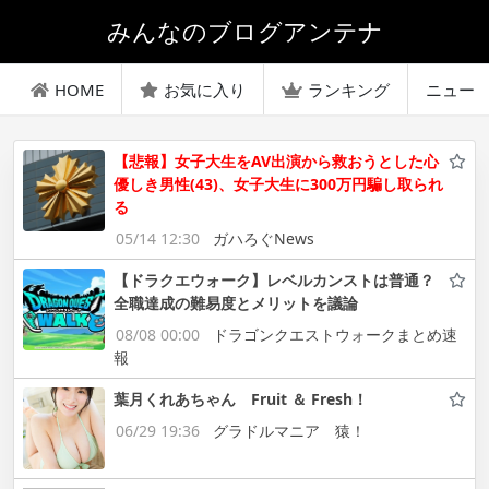
みんなのブログアンテナ
HOME
お気に入り
ランキング
ニュー
【悲報】女子大生をAV出演から救おうとした心
優しき男性(43)、女子大生に300万円騙し取られ
る
05/14 12:30
ガハろぐNews
【ドラクエウォーク】レベルカンストは普通？
全職達成の難易度とメリットを議論
08/08 00:00
ドラゴンクエストウォークまとめ速
報
葉月くれあちゃん Fruit ＆ Fresh！
06/29 19:36
グラドルマニア 猿！