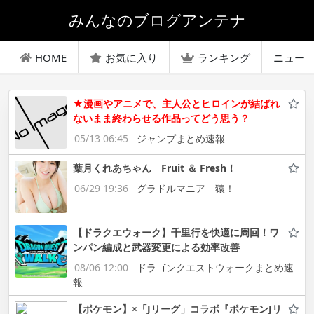
みんなのブログアンテナ
HOME
お気に入り
ランキング
ニュー
★漫画やアニメで、主人公とヒロインが結ばれ
ないまま終わらせる作品ってどう思う？
05/13 06:45
ジャンプまとめ速報
葉月くれあちゃん Fruit ＆ Fresh！
06/29 19:36
グラドルマニア 猿！
【ドラクエウォーク】千里行を快適に周回！ワ
ンパン編成と武器変更による効率改善
08/06 12:00
ドラゴンクエストウォークまとめ速
報
【ポケモン】×「Jリーグ」コラボ『ポケモンJリ