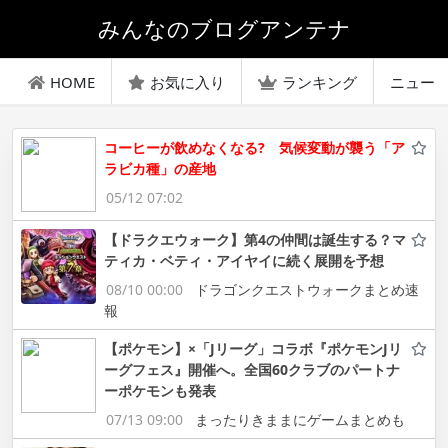
みんなのブログアンテナ
HOME
お気に入り
ランキング
ニュー
コーヒーが飲めなくなる? 気候変動が襲う「ア
ラビカ種」の産地
05/12 07:02
【ドラクエウォーク】第4の仲間は誕生する？マ
ティカ・ベティ・アイヤイに続く展開を予想
08/10 00:00
ドラゴンクエストウォークまとめ速
報
【ポケモン】×「Jリーグ」コラボ『ポケモンJリ
ーグフェス』開催へ。全国60クラブのパートナ
ーポケモンも発表
07/13 09:00
まったりきままにゲームまとめも