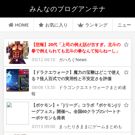
みんなのブログアンテナ
HOME
お気に入り
ランキング
ニュー
【悲報】20代「上司の例え話が古すぎ。北斗の
拳で例えられても北斗の拳なんて知らねーし」
05/12 04:10
ガハろぐNews
【ドラクエウォーク】魔力の宝鞭はどこで使え
る？怪人百式での実用性と不安定さを評価
08/08 13:35
ドラゴンクエストウォークまとめ速
報
【ポケモン】×「Jリーグ」コラボ『ポケモンJリ
ーグフェス』開催へ。全国60クラブのパートナ
ーポケモンも発表
07/13 09:00
まったりきままにゲームまとめも