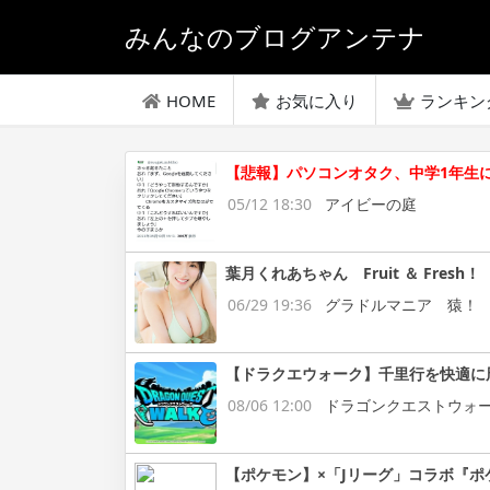
みんなのブログアンテナ
HOME
お気に入り
ランキン
【悲報】パソコンオタク、中学1年生
05/12 18:30
アイビーの庭
葉月くれあちゃん Fruit ＆ Fresh！
06/29 19:36
グラドルマニア 猿！
【ドラクエウォーク】千里行を快適に
08/06 12:00
ドラゴンクエストウォ
【ポケモン】×「Jリーグ」コラボ『ポ