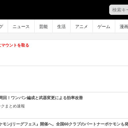
グ
ニュース
芸能
生活
アニメ
ゲーム
漫
にマウントを取る
周回！ワンパン編成と武器変更による効率改善
ークまとめ速報
ケモンJリーグフェス』開催へ。全国60クラブのパートナーポケモンも