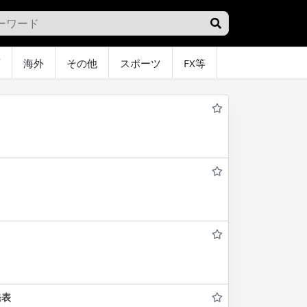
画
海外
その他
スポーツ
FX等
グラビア
オ
発表