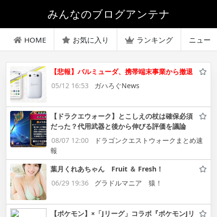
みんなのブログアンテナ
HOME
お気に入り
ランキング
ニュー
【悲報】バルミューダ、携帯端末事業から撤退
05/12 16:53
ガハろぐNews
【ドラクエウォーク】とこしえの杖は確保必須
だった？代用武器と後から伸びる評価を議論
08/07 12:00
ドラゴンクエストウォークまとめ速
報
葉月くれあちゃん Fruit ＆ Fresh！
06/29 19:36
グラドルマニア 猿！
【ポケモン】×「Jリーグ」コラボ『ポケモンJリ