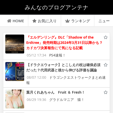
みんなのブログアンテナ
HOME
お気に入り
ランキング
ニュー
『エルデンリング』DLC「Shadow of the
Erdtree」発売時期は2024年3月31日以降かも？
カドカワ決算報告にて気になる記載
05/12 17:34
PS4速報！
【ドラクエウォーク】とこしえの杖は確保必須
だった？代用武器と後から伸びる評価を議論
08/07 12:00
ドラゴンクエストウォークまとめ速
報
葉月くれあちゃん Fruit ＆ Fresh！
06/29 19:36
グラドルマニア 猿！