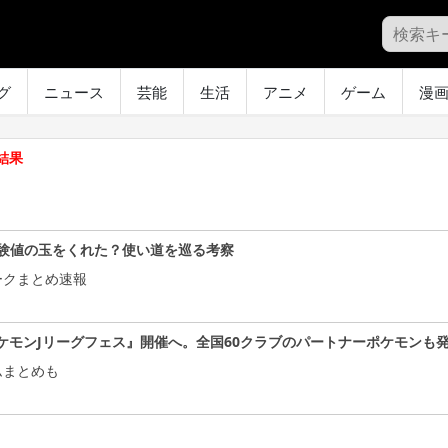
グ
ニュース
芸能
生活
アニメ
ゲーム
漫
結果
験値の玉をくれた？使い道を巡る考察
ークまとめ速報
ケモンJリーグフェス』開催へ。全国60クラブのパートナーポケモンも
ムまとめも