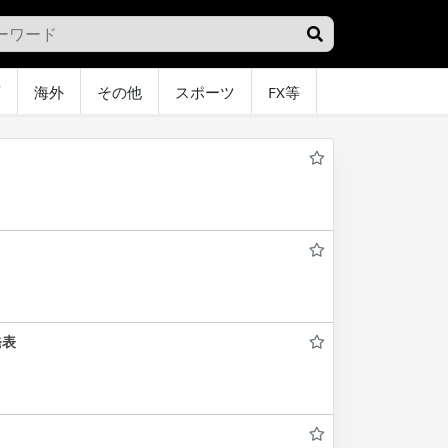
画
海外
その他
スポーツ
FX等
グラビア
オ
発表