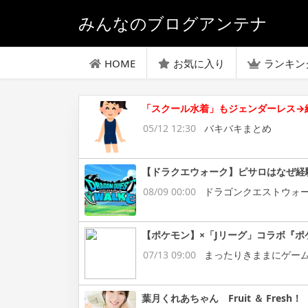
みんなのブログアンテナ
HOME
お気に入り
ランキン
「スクール水着」もジェンダーレス→
05/12 12:30
バキバキまとめ
【ドラクエウォーク】ピサロはなぜ経
08/09 00:00
ドラゴンクエストウォ
【ポケモン】×「Jリーグ」コラボ『ポ
07/13 09:00
まったりきままにゲー
葉月くれあちゃん Fruit ＆ Fresh！