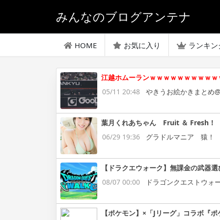
みんなのブログアンテナ
HOME
お気に入り
ランキン
江越ホムーランｗｗｗｗｗｗｗｗｗｗ
05/11 20:48
やきうお絵かきまとめ@
葉月くれあちゃん Fruit ＆ Fresh！
06/29 19:36
グラドルマニア 猿！
【ドラクエウォーク】無課金の武器選
08/07 00:00
ドラゴンクエストウォ
【ポケモン】×「Jリーグ」コラボ『ポ