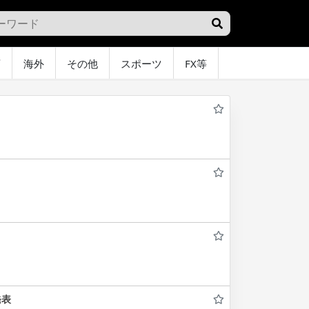
画
海外
その他
スポーツ
FX等
グラビア
オ
発表