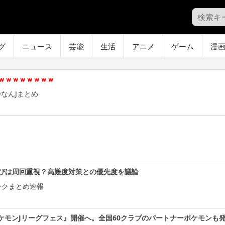
グ
ニュース
芸能
生活
アニメ
ゲーム
漫
ｗｗｗｗｗｗｗｗ
なんJまとめ
びは周回重視？高難度対策との優先度を議論
ークまとめ速報
ケモンJリーグフェス』開催へ。全国60クラブのパートナーポケモンも