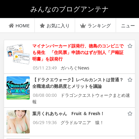
みんなのブログアンテナ
HOME
お気に入り
ランキング
ニュー
マイナンバーカード誤発行、徳島のコンビニで
も発生 「住民票」申請のはずが別人「戸籍証
明書」を誤発行
05/11 23:49
ガハろぐNews
【ドラクエウォーク】レベルカンストは普通？
全職達成の難易度とメリットを議論
08/08 00:00
ドラゴンクエストウォークまとめ速
報
葉月くれあちゃん Fruit ＆ Fresh！
06/29 19:36
グラドルマニア 猿！