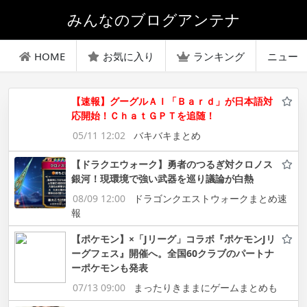
みんなのブログアンテナ
HOME
お気に入り
ランキング
ニュー
【速報】グーグルＡＩ「Ｂａｒｄ」が日本語対
応開始！ＣｈａｔＧＰＴを追随！
05/11 12:02
バキバキまとめ
【ドラクエウォーク】勇者のつるぎ対クロノス
銀河！現環境で強い武器を巡り議論が白熱
08/09 12:00
ドラゴンクエストウォークまとめ速
報
【ポケモン】×「Jリーグ」コラボ『ポケモンJリ
ーグフェス』開催へ。全国60クラブのパートナ
ーポケモンも発表
07/13 09:00
まったりきままにゲームまとめも