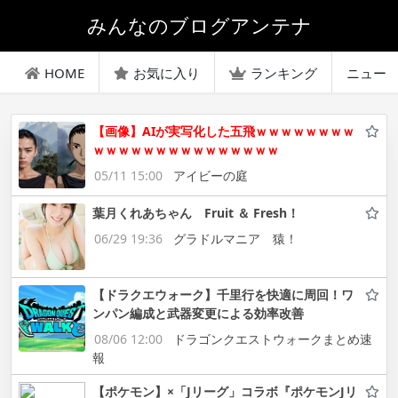
みんなのブログアンテナ
HOME
お気に入り
ランキング
ニュー
【画像】AIが実写化した五飛ｗｗｗｗｗｗｗｗ
ｗｗｗｗｗｗｗｗｗｗｗｗｗｗｗ
05/11 15:00
アイビーの庭
葉月くれあちゃん Fruit ＆ Fresh！
06/29 19:36
グラドルマニア 猿！
【ドラクエウォーク】千里行を快適に周回！ワ
ンパン編成と武器変更による効率改善
08/06 12:00
ドラゴンクエストウォークまとめ速
報
【ポケモン】×「Jリーグ」コラボ『ポケモンJリ