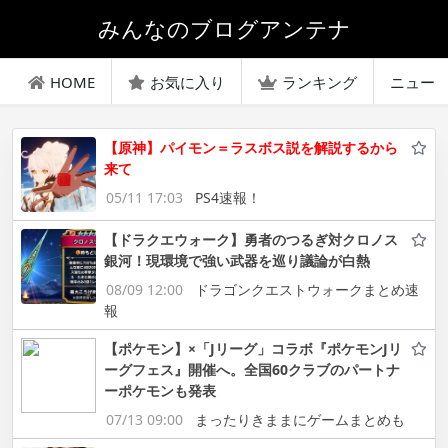
みんなのブログアンテナ
HOME
お気に入り
ランキング
ニュー
【原神】パイモン＝ラスボス説を解説するから
来て
05/11 17:03
PS4速報！
【ドラクエウォーク】勇者のつるぎ対クロノス
銀河！現環境で強い武器を巡り議論が白熱
08/09 12:00
ドラゴンクエストウォークまとめ速
報
【ポケモン】×「Jリーグ」コラボ『ポケモンJリ
ーグフェス』開催へ。全国60クラブのパートナ
ーポケモンも発表
07/13 09:00
まったりきままにゲームまとめも