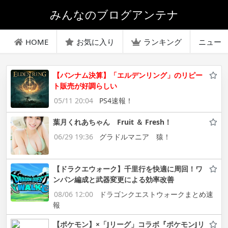
みんなのブログアンテナ
HOME
お気に入り
ランキング
ニュー
【バンナム決算】「エルデンリング」のリピー
ト販売が好調らしい
05/11 20:04
PS4速報！
葉月くれあちゃん Fruit ＆ Fresh！
06/29 19:36
グラドルマニア 猿！
【ドラクエウォーク】千里行を快適に周回！ワ
ンパン編成と武器変更による効率改善
08/06 12:00
ドラゴンクエストウォークまとめ速
報
【ポケモン】×「Jリーグ」コラボ『ポケモンJリ