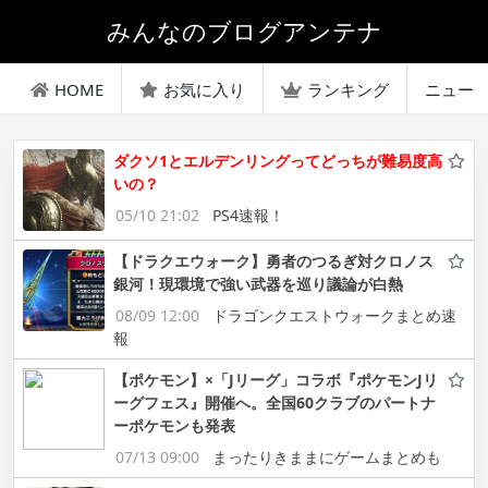
みんなのブログアンテナ
HOME
お気に入り
ランキング
ニュー
ダクソ1とエルデンリングってどっちが難易度高
いの？
05/10 21:02
PS4速報！
【ドラクエウォーク】勇者のつるぎ対クロノス
銀河！現環境で強い武器を巡り議論が白熱
08/09 12:00
ドラゴンクエストウォークまとめ速
報
【ポケモン】×「Jリーグ」コラボ『ポケモンJリ
ーグフェス』開催へ。全国60クラブのパートナ
ーポケモンも発表
07/13 09:00
まったりきままにゲームまとめも