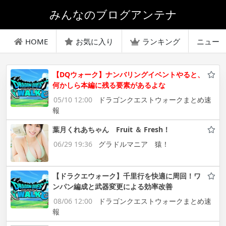
みんなのブログアンテナ
HOME
お気に入り
ランキング
ニュー
【DQウォーク】ナンバリングイベントやると、
何かしら本編に残る要素があるよな
05/10 12:00
ドラゴンクエストウォークまとめ速
報
葉月くれあちゃん Fruit ＆ Fresh！
06/29 19:36
グラドルマニア 猿！
【ドラクエウォーク】千里行を快適に周回！ワ
ンパン編成と武器変更による効率改善
08/06 12:00
ドラゴンクエストウォークまとめ速
報