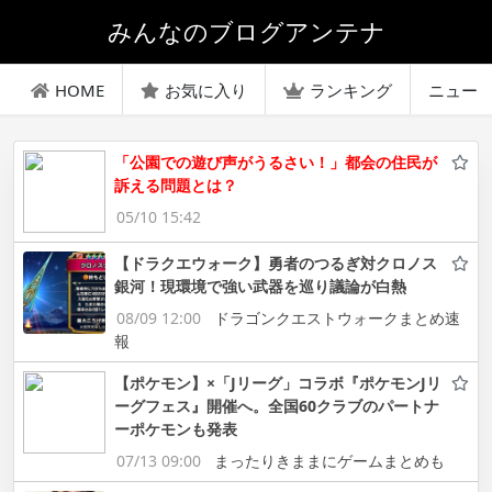
みんなのブログアンテナ
HOME
お気に入り
ランキング
ニュー
「公園での遊び声がうるさい！」都会の住民が
訴える問題とは？
05/10 15:42
【ドラクエウォーク】勇者のつるぎ対クロノス
銀河！現環境で強い武器を巡り議論が白熱
08/09 12:00
ドラゴンクエストウォークまとめ速
報
【ポケモン】×「Jリーグ」コラボ『ポケモンJリ
ーグフェス』開催へ。全国60クラブのパートナ
ーポケモンも発表
07/13 09:00
まったりきままにゲームまとめも