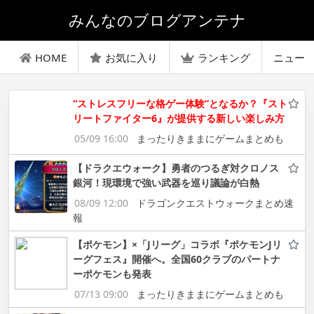
みんなのブログアンテナ
HOME
お気に入り
ランキング
ニュー
“ストレスフリーな格ゲー体験”となるか？『スト
リートファイター6』が提供する新しい楽しみ方
05/09 16:00
まったりきままにゲームまとめも
【ドラクエウォーク】勇者のつるぎ対クロノス
銀河！現環境で強い武器を巡り議論が白熱
08/09 12:00
ドラゴンクエストウォークまとめ速
報
【ポケモン】×「Jリーグ」コラボ『ポケモンJリ
ーグフェス』開催へ。全国60クラブのパートナ
ーポケモンも発表
07/13 09:00
まったりきままにゲームまとめも