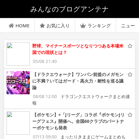
みんなのブログアンテナ
HOME
お気に入り
ランキング
ニュー
野球、マイナースポーツとなりつつある本場米
国での現状とは？
05/08 21:40
【ドラクエウォーク】ワンパン前提のメガモン
に不満？いてはガード・高火力・耐性を巡る議
論
08/08 12:00
ドラゴンクエストウォークまとめ速
報
【ポケモン】×「Jリーグ」コラボ『ポケモンJリ
ーグフェス』開催へ。全国60クラブのパートナ
ーポケモンも発表
07/13 09:00
まったりきままにゲームまとめも