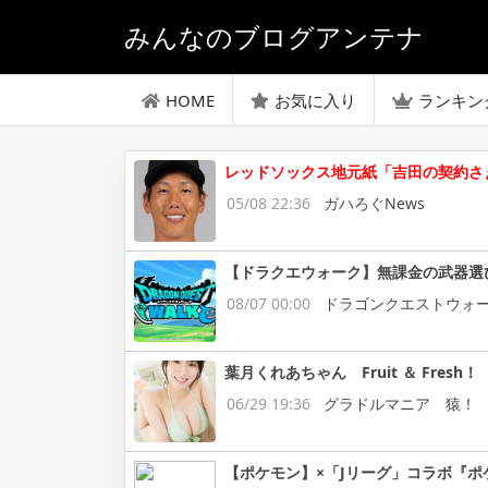
みんなのブログアンテナ
HOME
お気に入り
ランキン
レッドソックス地元紙「吉田の契約さ
05/08 22:36
ガハろぐNews
【ドラクエウォーク】無課金の武器選
08/07 00:00
ドラゴンクエストウォ
葉月くれあちゃん Fruit ＆ Fresh！
06/29 19:36
グラドルマニア 猿！
【ポケモン】×「Jリーグ」コラボ『ポ