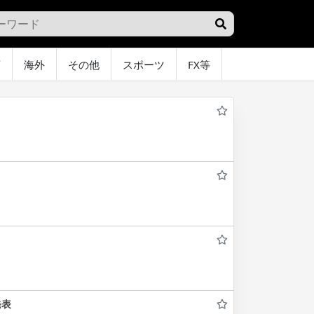
画
海外
その他
スポーツ
FX等
グラビア
オ
発表