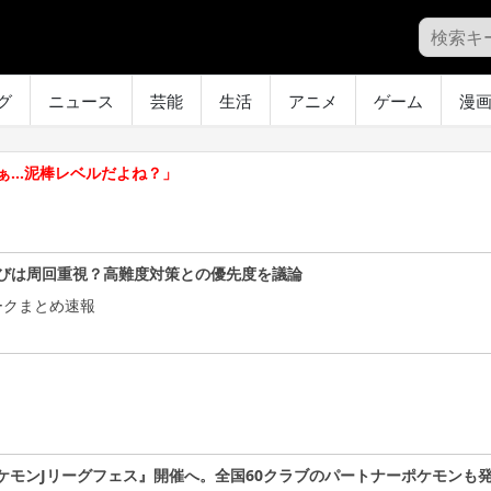
グ
ニュース
芸能
生活
アニメ
ゲーム
漫
ぁ…泥棒レベルだよね？」
びは周回重視？高難度対策との優先度を議論
ークまとめ速報
ケモンJリーグフェス』開催へ。全国60クラブのパートナーポケモンも