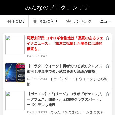
みんなのブログアンテナ
HOME
お気に入り
ランキング
ニュー
河野太郎氏 コオロギ食推進は「悪意のあるフェ
イクニュース」「故意に拡散した場合には法的
措置も」
04/30 13:47
【ドラクエウォーク】勇者のつるぎ対クロノス
銀河！現環境で強い武器を巡り議論が白熱
08/09 12:00
ドラゴンクエストウォークまとめ速
報
【ポケモン】×「Jリーグ」コラボ『ポケモンJリ
ーグフェス』開催へ。全国60クラブのパートナ
ーポケモンも発表
07/13 09:00
まったりきままにゲームまとめも