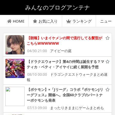
みんなのブログアンテナ
HOME
お気に入り
ランキング
ニュー
【朗報】いまイケメンの間で流行してる髪型が
こちらWWWWWW
04/30 21:00
アイビーの庭
【ドラクエウォーク】第4の仲間は誕生する？マ
ティカ・ベティ・アイヤイに続く展開を予想
08/10 00:00
ドラゴンクエストウォークまとめ速
報
【ポケモン】×「Jリーグ」コラボ『ポケモンJリ
ーグフェス』開催へ。全国60クラブのパートナ
ーポケモンも発表
07/13 09:00
まったりきままにゲームまとめも