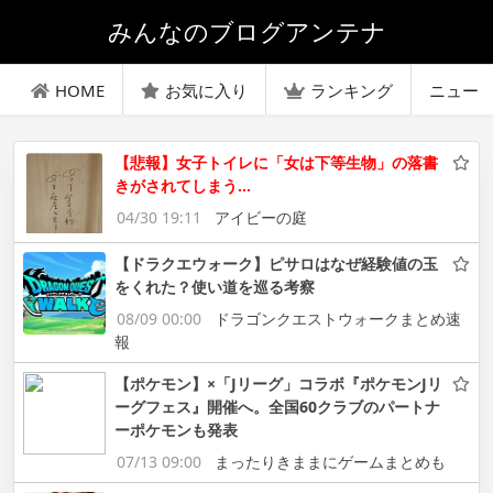
みんなのブログアンテナ
HOME
お気に入り
ランキング
ニュー
【悲報】女子トイレに「女は下等生物」の落書
きがされてしまう…
04/30 19:11
アイビーの庭
【ドラクエウォーク】ピサロはなぜ経験値の玉
をくれた？使い道を巡る考察
08/09 00:00
ドラゴンクエストウォークまとめ速
報
【ポケモン】×「Jリーグ」コラボ『ポケモンJリ
ーグフェス』開催へ。全国60クラブのパートナ
ーポケモンも発表
07/13 09:00
まったりきままにゲームまとめも