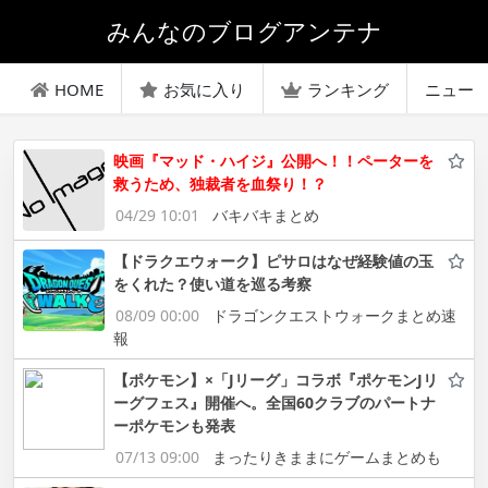
みんなのブログアンテナ
HOME
お気に入り
ランキング
ニュー
映画『マッド・ハイジ』公開へ！！ペーターを
救うため、独裁者を血祭り！？
04/29 10:01
バキバキまとめ
【ドラクエウォーク】ピサロはなぜ経験値の玉
をくれた？使い道を巡る考察
08/09 00:00
ドラゴンクエストウォークまとめ速
報
【ポケモン】×「Jリーグ」コラボ『ポケモンJリ
ーグフェス』開催へ。全国60クラブのパートナ
ーポケモンも発表
07/13 09:00
まったりきままにゲームまとめも