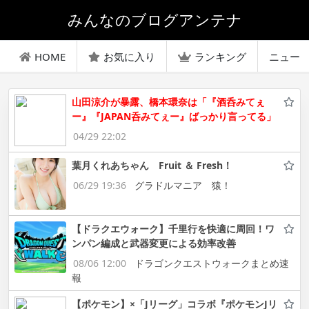
みんなのブログアンテナ
HOME
お気に入り
ランキング
ニュー
山田涼介が暴露、橋本環奈は「『酒呑みてぇ
ー』『JAPAN呑みてぇー』ばっかり言ってる」
04/29 22:02
葉月くれあちゃん Fruit ＆ Fresh！
06/29 19:36
グラドルマニア 猿！
【ドラクエウォーク】千里行を快適に周回！ワ
ンパン編成と武器変更による効率改善
08/06 12:00
ドラゴンクエストウォークまとめ速
報
【ポケモン】×「Jリーグ」コラボ『ポケモンJリ