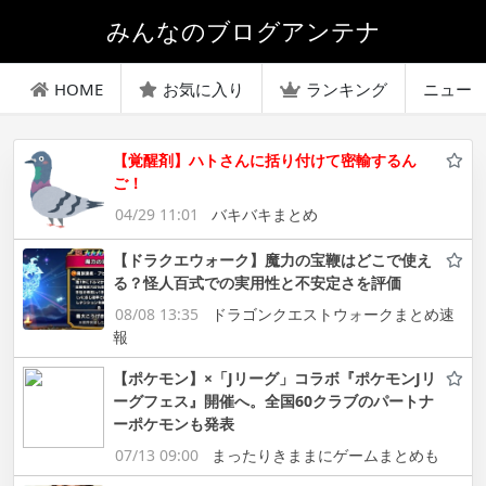
みんなのブログアンテナ
HOME
お気に入り
ランキング
ニュー
【覚醒剤】ハトさんに括り付けて密輸するん
ご！
04/29 11:01
バキバキまとめ
【ドラクエウォーク】魔力の宝鞭はどこで使え
る？怪人百式での実用性と不安定さを評価
08/08 13:35
ドラゴンクエストウォークまとめ速
報
【ポケモン】×「Jリーグ」コラボ『ポケモンJリ
ーグフェス』開催へ。全国60クラブのパートナ
ーポケモンも発表
07/13 09:00
まったりきままにゲームまとめも