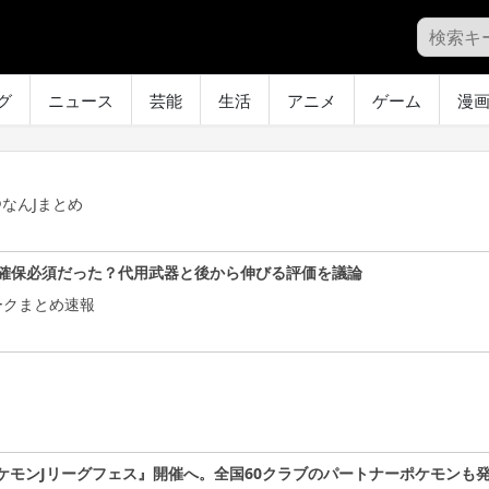
グ
ニュース
芸能
生活
アニメ
ゲーム
漫
なんJまとめ
確保必須だった？代用武器と後から伸びる評価を議論
ークまとめ速報
ケモンJリーグフェス』開催へ。全国60クラブのパートナーポケモンも