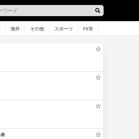
画
海外
その他
スポーツ
FX等
グラビア
オ
発表