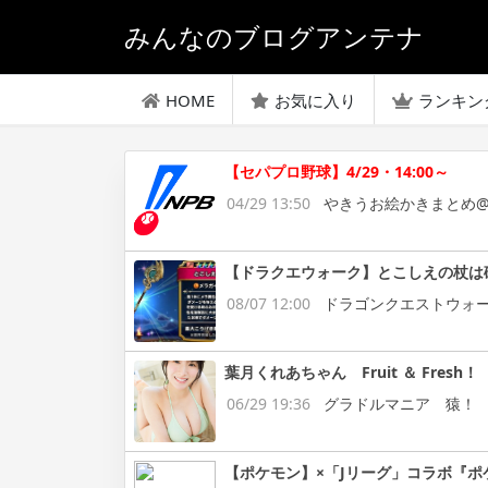
みんなのブログアンテナ
HOME
お気に入り
ランキン
【セパプロ野球】4/29・14:00～
04/29 13:50
やきうお絵かきまとめ@
【ドラクエウォーク】とこしえの杖は
08/07 12:00
ドラゴンクエストウォ
葉月くれあちゃん Fruit ＆ Fresh！
06/29 19:36
グラドルマニア 猿！
【ポケモン】×「Jリーグ」コラボ『ポ