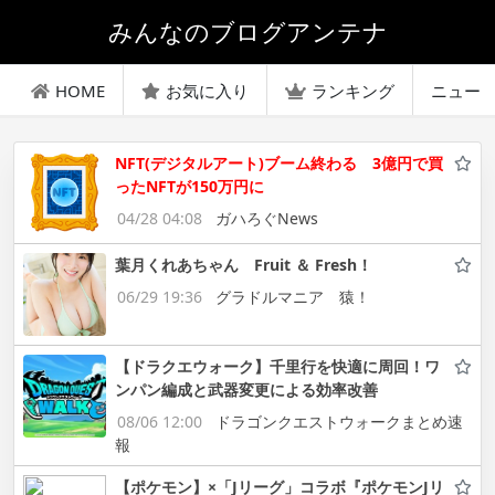
みんなのブログアンテナ
HOME
お気に入り
ランキング
ニュー
NFT(デジタルアート)ブーム終わる 3億円で買
ったNFTが150万円に
04/28 04:08
ガハろぐNews
葉月くれあちゃん Fruit ＆ Fresh！
06/29 19:36
グラドルマニア 猿！
【ドラクエウォーク】千里行を快適に周回！ワ
ンパン編成と武器変更による効率改善
08/06 12:00
ドラゴンクエストウォークまとめ速
報
【ポケモン】×「Jリーグ」コラボ『ポケモンJリ