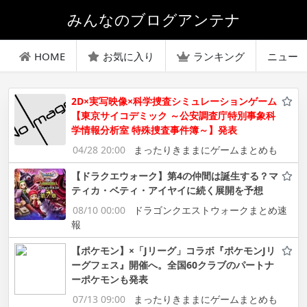
みんなのブログアンテナ
HOME
お気に入り
ランキング
ニュー
2D×実写映像×科学捜査シミュレーションゲーム
【東京サイコデミック ～公安調査庁特別事象科
学情報分析室 特殊捜査事件簿～】発表
04/28 20:00
まったりきままにゲームまとめも
【ドラクエウォーク】第4の仲間は誕生する？マ
ティカ・ベティ・アイヤイに続く展開を予想
08/10 00:00
ドラゴンクエストウォークまとめ速
報
【ポケモン】×「Jリーグ」コラボ『ポケモンJリ
ーグフェス』開催へ。全国60クラブのパートナ
ーポケモンも発表
07/13 09:00
まったりきままにゲームまとめも