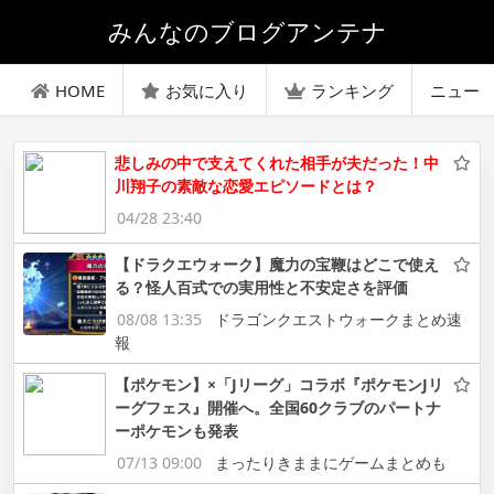
みんなのブログアンテナ
HOME
お気に入り
ランキング
ニュー
悲しみの中で支えてくれた相手が夫だった！中
川翔子の素敵な恋愛エピソードとは？
04/28 23:40
【ドラクエウォーク】魔力の宝鞭はどこで使え
る？怪人百式での実用性と不安定さを評価
08/08 13:35
ドラゴンクエストウォークまとめ速
報
【ポケモン】×「Jリーグ」コラボ『ポケモンJリ
ーグフェス』開催へ。全国60クラブのパートナ
ーポケモンも発表
07/13 09:00
まったりきままにゲームまとめも