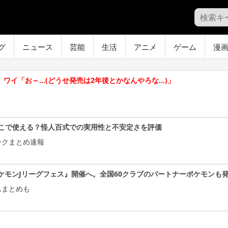
グ
ニュース
芸能
生活
アニメ
ゲーム
漫
」ワイ「お～…(どうせ発売は2年後とかなんやろな…)」
こで使える？怪人百式での実用性と不安定さを評価
ークまとめ速報
ケモンJリーグフェス』開催へ。全国60クラブのパートナーポケモンも
ムまとめも