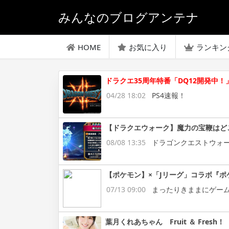
みんなのブログアンテナ
HOME
お気に入り
ランキン
ドラクエ35周年特番「DQ12開発中！
04/28 18:02
PS4速報！
【ドラクエウォーク】魔力の宝鞭はど
08/08 13:35
ドラゴンクエストウォ
【ポケモン】×「Jリーグ」コラボ『ポ
07/13 09:00
まったりきままにゲー
葉月くれあちゃん Fruit ＆ Fresh！