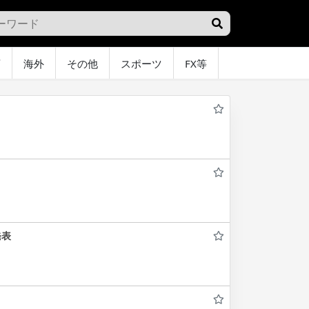
画
海外
その他
スポーツ
FX等
グラビア
オ
発表