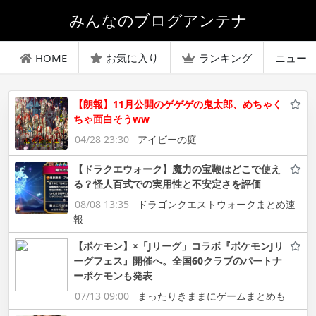
みんなのブログアンテナ
HOME
お気に入り
ランキング
ニュー
【朗報】11月公開のゲゲゲの鬼太郎、めちゃく
ちゃ面白そうww
04/28 23:30
アイビーの庭
【ドラクエウォーク】魔力の宝鞭はどこで使え
る？怪人百式での実用性と不安定さを評価
08/08 13:35
ドラゴンクエストウォークまとめ速
報
【ポケモン】×「Jリーグ」コラボ『ポケモンJリ
ーグフェス』開催へ。全国60クラブのパートナ
ーポケモンも発表
07/13 09:00
まったりきままにゲームまとめも