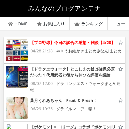
みんなのブログアンテナ
HOME
お気に入り
ランキング
ニュー
【プロ野球】今日の試合の感想・雑談【4/28】
04/28 21:28
やきうお絵かきまとめ@なんJまとめ
【ドラクエウォーク】とこしえの杖は確保必須
だった？代用武器と後から伸びる評価を議論
08/07 12:00
ドラゴンクエストウォークまとめ速
報
葉月くれあちゃん Fruit ＆ Fresh！
06/29 19:36
グラドルマニア 猿！
【ポケモン】×「Jリーグ」コラボ『ポケモンJリ