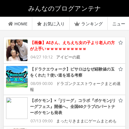
みんなのブログアンテナ
HOME
お気に入り
ランキング
ニュー
【画像】AIさん、えちえち女の子より老人の方
が上手いｗｗｗｗｗｗｗｗｗｗ
04/27 10:12
アイビーの庭
【ドラクエウォーク】ピサロはなぜ経験値の玉
をくれた？使い道を巡る考察
08/09 00:00
ドラゴンクエストウォークまとめ速
報
【ポケモン】×「Jリーグ」コラボ『ポケモンJリ
ーグフェス』開催へ。全国60クラブのパートナ
ーポケモンも発表
07/13 09:00
まったりきままにゲームまとめも