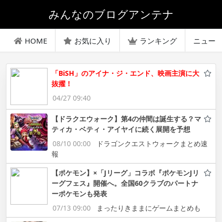
みんなのブログアンテナ
HOME
お気に入り
ランキング
ニュー
「BiSH」のアイナ・ジ・エンド、映画主演に大
抜擢！
04/27 09:40
【ドラクエウォーク】第4の仲間は誕生する？マ
ティカ・ベティ・アイヤイに続く展開を予想
08/10 00:00
ドラゴンクエストウォークまとめ速
報
【ポケモン】×「Jリーグ」コラボ『ポケモンJリ
ーグフェス』開催へ。全国60クラブのパートナ
ーポケモンも発表
07/13 09:00
まったりきままにゲームまとめも