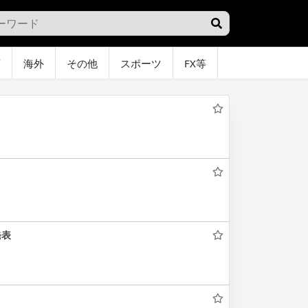
画
海外
その他
スポーツ
FX等
グラビア
オ
発表