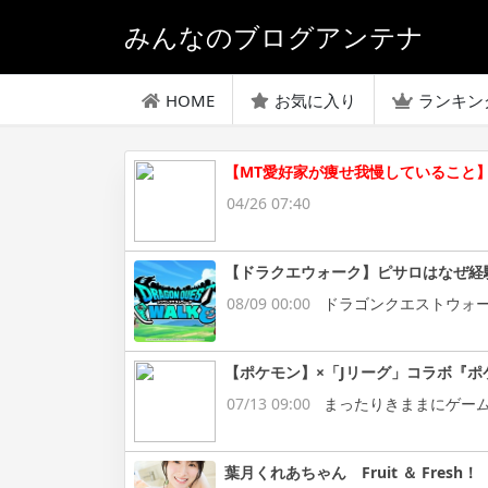
みんなのブログアンテナ
HOME
お気に入り
ランキン
【MT愛好家が痩せ我慢していること
04/26 07:40
【ドラクエウォーク】ピサロはなぜ経
08/09 00:00
ドラゴンクエストウォ
【ポケモン】×「Jリーグ」コラボ『ポ
07/13 09:00
まったりきままにゲー
葉月くれあちゃん Fruit ＆ Fresh！