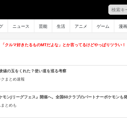
グ
ニュース
芸能
生活
アニメ
ゲーム
漫
】「クルマ好きたるものMTだよな」とか言ってるけどやっぱりツラい！
験値の玉をくれた？使い道を巡る考察
ークまとめ速報
ケモンJリーグフェス』開催へ。全国60クラブのパートナーポケモンも
ムまとめも